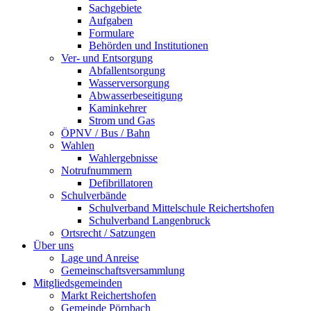
Sachgebiete
Aufgaben
Formulare
Behörden und Institutionen
Ver- und Entsorgung
Abfallentsorgung
Wasserversorgung
Abwasserbeseitigung
Kaminkehrer
Strom und Gas
ÖPNV / Bus / Bahn
Wahlen
Wahlergebnisse
Notrufnummern
Defibrillatoren
Schulverbände
Schulverband Mittelschule Reichertshofen
Schulverband Langenbruck
Ortsrecht / Satzungen
Über uns
Lage und Anreise
Gemeinschaftsversammlung
Mitgliedsgemeinden
Markt Reichertshofen
Gemeinde Pörnbach