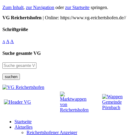
Zum Inhalt
,
zur Navigation
oder
zur Startseite
springen.
VG Reichertshofen
| Online: https://www.vg-reichertshofen.de//
Schriftgröße
A
A
A
Suche gesamte VG
suchen
Startseite
Aktuelles
Reichertshofener Anzeiger