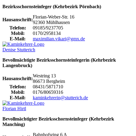
Bezirksschornsteinfeger (Kehrbezirk Pörnbach)
Florian-Weber-Str. 16
Hausanschrift:
92360 Mühlhausen
Telefon:
09185/9237705
Mobil:
0170/2958134
E-Mail:
maximilian.vikari@gmx.de
Denise Stutterich
Bevollmächtigte Bezirksschornsteinfegerin (Kehrbezirk
Langenbruck)
Westring 13
Hausanschrift:
86673 Bergheim
Telefon:
08431/5871710
Mobil:
0176/80659316
E-Mail:
kaminkehrerin@stutterich.de
Florian Hirtl
Bevollmächtigter Bezirksschornsteinfeger (Kehrbezirk
Manching)
Bahnhofsring 6 A