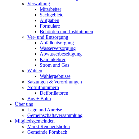
Verwaltung
Mitarbeiter
Sachgebiete
Aufgaben
Formulare
Behörden und Institutionen
Ver- und Entsorgung
Abfallentsorgung
Wasserversorgung
Abwasserbeseitigung
Kaminkehrer
Strom und Gas
Wahlen
Wahlergebnisse
Satzungen & Verordnungen
Notrufnummern
Defibrillatoren
Bus + Bahn
Über uns
Lage und Anreise
Gemeinschaftsversammlung
Mitgliedsgemeinden
Markt Reichertshofen
Gemeinde Pörnbach