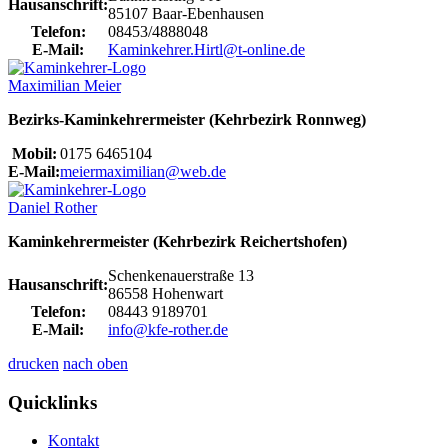
Hausanschrift:
85107 Baar-Ebenhausen
Telefon:
08453/4888048
E-Mail:
Kaminkehrer.Hirtl@t-online.de
Maximilian Meier
Bezirks-Kaminkehrermeister (Kehrbezirk Ronnweg)
Mobil:
0175 6465104
E-Mail:
meiermaximilian@web.de
Daniel Rother
Kaminkehrermeister (Kehrbezirk Reichertshofen)
Schenkenauerstraße 13
Hausanschrift:
86558 Hohenwart
Telefon:
08443 9189701
E-Mail:
info@kfe-rother.de
drucken
nach oben
Quicklinks
Kontakt