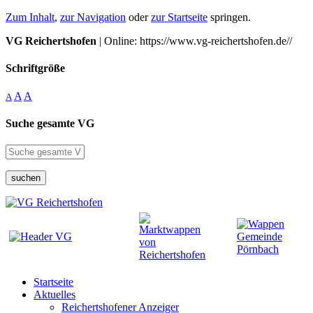
Zum Inhalt
,
zur Navigation
oder
zur Startseite
springen.
VG Reichertshofen
| Online: https://www.vg-reichertshofen.de//
Schriftgröße
A
A
A
Suche gesamte VG
suchen
Startseite
Aktuelles
Reichertshofener Anzeiger