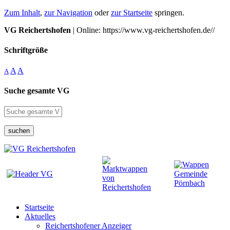
Zum Inhalt
,
zur Navigation
oder
zur Startseite
springen.
VG Reichertshofen
| Online: https://www.vg-reichertshofen.de//
Schriftgröße
A
A
A
Suche gesamte VG
suchen
Startseite
Aktuelles
Reichertshofener Anzeiger