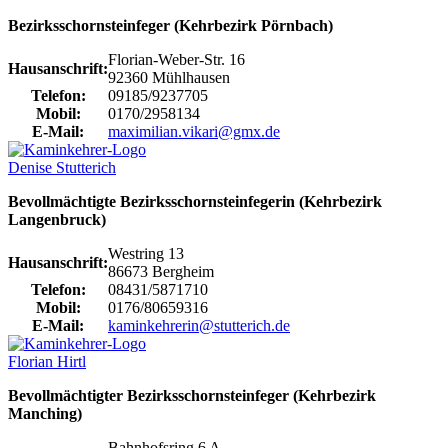
Bezirksschornsteinfeger (Kehrbezirk Pörnbach)
Florian-Weber-Str. 16
Hausanschrift:
92360 Mühlhausen
Telefon:
09185/9237705
Mobil:
0170/2958134
E-Mail:
maximilian.vikari@gmx.de
Denise Stutterich
Bevollmächtigte Bezirksschornsteinfegerin (Kehrbezirk
Langenbruck)
Westring 13
Hausanschrift:
86673 Bergheim
Telefon:
08431/5871710
Mobil:
0176/80659316
E-Mail:
kaminkehrerin@stutterich.de
Florian Hirtl
Bevollmächtigter Bezirksschornsteinfeger (Kehrbezirk
Manching)
Bahnhofsring 6 A