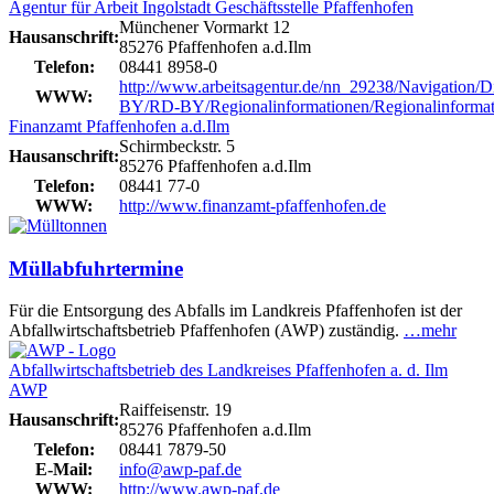
Agentur für Arbeit Ingolstadt Geschäftsstelle Pfaffenhofen
Münchener Vormarkt 12
Hausanschrift:
85276 Pfaffenhofen a.d.Ilm
Telefon:
08441 8958-0
http://www.arbeitsagentur.de/nn_29238/Navigation/Di
WWW:
BY/RD-BY/Regionalinformationen/Regionalinformat
Finanzamt Pfaffenhofen a.d.Ilm
Schirmbeckstr. 5
Hausanschrift:
85276 Pfaffenhofen a.d.Ilm
Telefon:
08441 77-0
WWW:
http://www.finanzamt-pfaffenhofen.de
Müllabfuhrtermine
Für die Entsorgung des Abfalls im Landkreis Pfaffenhofen ist der
Abfallwirtschaftsbetrieb Pfaffenhofen (AWP) zuständig.
…mehr
Abfallwirtschaftsbetrieb des Landkreises Pfaffenhofen a. d. Ilm
AWP
Raiffeisenstr. 19
Hausanschrift:
85276 Pfaffenhofen a.d.Ilm
Telefon:
08441 7879-50
E-Mail:
info@awp-paf.de
WWW:
http://www.awp-paf.de