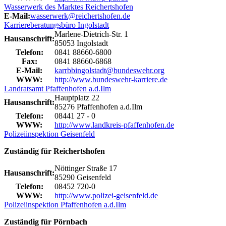
Wasserwerk des Marktes Reichertshofen
E-Mail:
wasserwerk@reichertshofen.de
Karriereberatungsbüro Ingolstadt
Marlene-Dietrich-Str. 1
Hausanschrift:
85053 Ingolstadt
Telefon:
0841 88660-6800
Fax:
0841 88660-6868
E-Mail:
karrbbingolstadt@bundeswehr.org
WWW:
http://www.bundeswehr-karriere.de
Landratsamt Pfaffenhofen a.d.Ilm
Hauptplatz 22
Hausanschrift:
85276 Pfaffenhofen a.d.Ilm
Telefon:
08441 27 - 0
WWW:
http://www.landkreis-pfaffenhofen.de
Polizeiinspektion Geisenfeld
Zuständig für Reichertshofen
Nöttinger Straße 17
Hausanschrift:
85290 Geisenfeld
Telefon:
08452 720-0
WWW:
http://www.polizei-geisenfeld.de
Polizeiinspektion Pfaffenhofen a.d.Ilm
Zuständig für Pörnbach