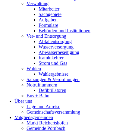
Verwaltung
Mitarbeiter
Sachgebiete
Aufgaben
Formulare
Behörden und Institutionen
Ver- und Entsorgung
Abfallentsorgung
Wasserversorgung
Abwasserbeseitigung
Kaminkehrer
Strom und Gas
Wahlen
Wahlergebnisse
Satzungen & Verordnungen
Notrufnummern
Defibrillatoren
Bus + Bahn
Über uns
Lage und Anreise
Gemeinschaftsversammlung
Mitgliedsgemeinden
Markt Reichertshofen
Gemeinde Pörnbach