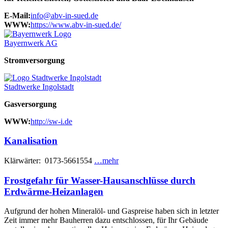
E-Mail:
info@abv-in-sued.de
WWW:
https://www.abv-in-sued.de/
Bayernwerk AG
Stromversorgung
Stadtwerke Ingolstadt
Gasversorgung
WWW:
http://sw-i.de
Kanalisation
Klärwärter: 0173-5661554
…mehr
Frostgefahr für Wasser-Hausanschlüsse durch
Erdwärme-Heizanlagen
Aufgrund der hohen Mineralöl- und Gaspreise haben sich in letzter
Zeit immer mehr Bauherren dazu entschlossen, für Ihr Gebäude