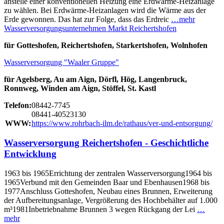
anstelle einer konventionellen Heizung eine Erdwärme-Heizanlage
zu wählen. Bei Erdwärme-Heizanlagen wird die Wärme aus der
Erde gewonnen. Das hat zur Folge, dass das Erdreic
…mehr
Wasserversorgungsunternehmen Markt Reichertshofen
für Gotteshofen, Reichertshofen, Starkertshofen, Wolnhofen
Wasserversorgung "Waaler Gruppe"
für Agelsberg, Au am Aign, Dörfl, Hög, Langenbruck,
Ronnweg, Winden am Aign, Stöffel, St. Kastl
Telefon:
08442-7745
08441-40523130
WWW:
https://www.rohrbach-ilm.de/rathaus/ver-und-entsorgung/
Wasserversorgung Reichertshofen - Geschichtliche
Entwicklung
1963 bis 1965Errichtung der zentralen Wasserversorgung1964 bis
1965Verbund mit den Gemeinden Baar und Ebenhausen1968 bis
1977Anschluss Gotteshofen, Neubau eines Brunnen, Erweiterung
der Aufbereitungsanlage, Vergrößerung des Hochbehälter auf 1.000
m³1981Inbetriebnahme Brunnen 3 wegen Rückgang der Lei
…
mehr