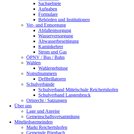
Sachgebiete
Aufgaben
Formulare
Behörden und Institutionen
Ver- und Entsorgung
Abfallentsorgung
Wasserversorgung
Abwasserbeseitigung
Kaminkehrer
Strom und Gas
ÖPNV / Bus / Bahn
Wahlen
Wahlergebnisse
Notrufnummern
Defibrillatoren
Schulverbände
Schulverband Mittelschule Reichertshofen
Schulverband Langenbruck
Ortsrecht / Satzungen
Über uns
Lage und Anreise
Gemeinschaftsversammlung
Mitgliedsgemeinden
Markt Reichertshofen
Gemeinde Pörnbach