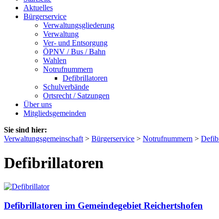
Aktuelles
Bürgerservice
Verwaltungsgliederung
Verwaltung
Ver- und Entsorgung
ÖPNV / Bus / Bahn
Wahlen
Notrufnummern
Defibrillatoren
Schulverbände
Ortsrecht / Satzungen
Über uns
Mitgliedsgemeinden
Sie sind hier:
Verwaltungsgemeinschaft
>
Bürgerservice
>
Notrufnummern
>
Defibr
Defibrillatoren
Defibrillatoren im Gemeindegebiet Reichertshofen