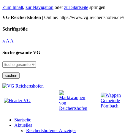
Zum Inhalt
,
zur Navigation
oder
zur Startseite
springen.
VG Reichertshofen
| Online: https://www.vg-reichertshofen.de//
Schriftgröße
A
A
A
Suche gesamte VG
suchen
Startseite
Aktuelles
Reichertshofener Anzeiger