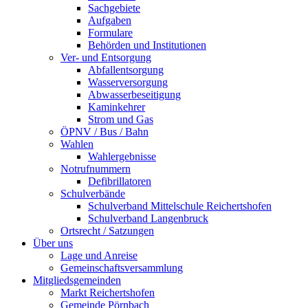
Sachgebiete
Aufgaben
Formulare
Behörden und Institutionen
Ver- und Entsorgung
Abfallentsorgung
Wasserversorgung
Abwasserbeseitigung
Kaminkehrer
Strom und Gas
ÖPNV / Bus / Bahn
Wahlen
Wahlergebnisse
Notrufnummern
Defibrillatoren
Schulverbände
Schulverband Mittelschule Reichertshofen
Schulverband Langenbruck
Ortsrecht / Satzungen
Über uns
Lage und Anreise
Gemeinschaftsversammlung
Mitgliedsgemeinden
Markt Reichertshofen
Gemeinde Pörnbach