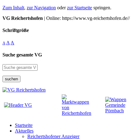
Zum Inhalt
,
zur Navigation
oder
zur Startseite
springen.
VG Reichertshofen
| Online: https://www.vg-reichertshofen.de//
Schriftgröße
A
A
A
Suche gesamte VG
suchen
Startseite
Aktuelles
Reichertshofener Anzeiger