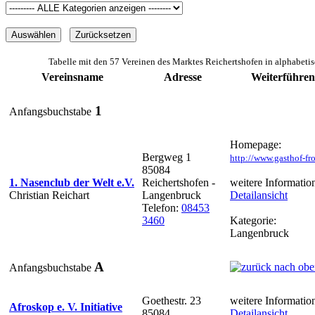
Tabelle mit den 57 Vereinen des Marktes Reichertshofen in alphabeti
Vereinsname
Adresse
Weiterführen
1
Anfangsbuchstabe
Homepage:
Bergweg 1
http://www.gasthof-fr
85084
1. Nasenclub der Welt e.V.
Reichertshofen -
weitere Informatio
Christian Reichart
Langenbruck
Detailansicht
Telefon:
08453
3460
Kategorie:
Langenbruck
A
Anfangsbuchstabe
Goethestr. 23
weitere Informatio
Afroskop e. V. Initiative
85084
Detailansicht