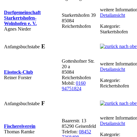
weitere Informatio
Dorfgemeinschaft
Starkertshofen 39
Detailansicht
Starkertshofen-
85084
Wolnhofen e. V.
Reichertshofen
Kategorie:
Agnes Nieder
Starkertshofen
E
Anfangsbuchstabe
Gotteshofner Str.
weitere Informatio
20 a
Detailansicht
Eisstock-Club
85084
Reiner Forster
Reichertshofen
Kategorie:
Mobil:
0160
Reichertshofen
94751824
F
Anfangsbuchstabe
weitere Informatio
Baarerstr. 13
Detailansicht
Fischereiverein
85290 Geisenfeld
Thomas Ramke
Telefon:
08452
Kategorie: