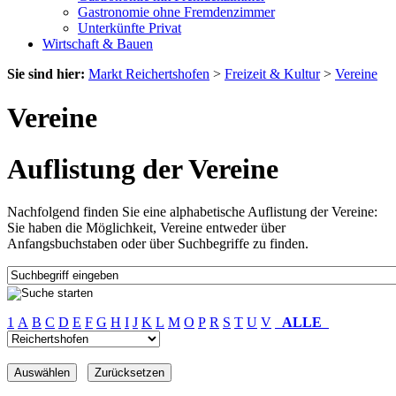
Gastronomie ohne Fremdenzimmer
Unterkünfte Privat
Wirtschaft & Bauen
Sie sind hier:
Markt Reichertshofen
>
Freizeit & Kultur
>
Vereine
Vereine
Auflistung der Vereine
Nachfolgend finden Sie eine alphabetische Auflistung der Vereine:
Sie haben die Möglichkeit, Vereine entweder über
Anfangsbuchstaben oder über Suchbegriffe zu finden.
1
A
B
C
D
E
F
G
H
I
J
K
L
M
O
P
R
S
T
U
V
ALLE