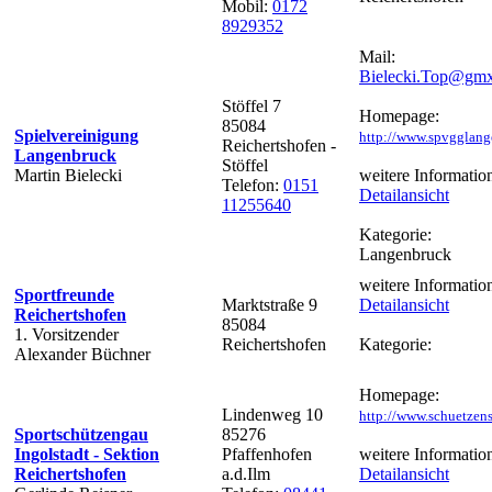
Mobil:
0172
8929352
Mail:
Bielecki.Top@gmx
Stöffel 7
Homepage:
85084
Spielvereinigung
http://www.spvgglang
Reichertshofen -
Langenbruck
Stöffel
Martin Bielecki
weitere Informatio
Telefon:
0151
Detailansicht
11255640
Kategorie:
Langenbruck
weitere Informatio
Sportfreunde
Marktstraße 9
Detailansicht
Reichertshofen
85084
1. Vorsitzender
Reichertshofen
Kategorie:
Alexander Büchner
Homepage:
Lindenweg 10
http://www.schuetzens
Sportschützengau
85276
Ingolstadt - Sektion
Pfaffenhofen
weitere Informatio
Reichertshofen
a.d.Ilm
Detailansicht