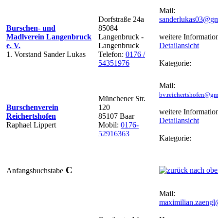
Mail:
Dorfstraße 24a
sanderlukas03@gm
Burschen- und
85084
Madlverein Langenbruck
Langenbruck -
weitere Informatio
e. V.
Langenbruck
Detailansicht
1. Vorstand Sander Lukas
Telefon:
0176 /
54351976
Kategorie:
Mail:
bv.reichertshofen@gm
Münchener Str.
Burschenverein
120
weitere Informatio
Reichertshofen
85107 Baar
Detailansicht
Raphael Lippert
Mobil:
0176-
52916363
Kategorie:
C
Anfangsbuchstabe
Mail:
maximilian.zaeng