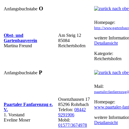
O
Anfangsbuchstabe
Homepage:
http://www.gartenbauv
Obst- und
Am Steig 12
weitere Informatio
Gartenbauverein
85084
Detailansicht
Martina Freund
Reichertshofen
Kategorie:
Reichertshofen
P
Anfangsbuchstabe
Mail:
paartaler.fanfarenzu
Ossenzhausen 17
Homepage:
Paartaler Fanfarenzug e.
85296 Rohrbach
www.paartaler-fan
V.
Telefon:
08442
1. Vorstand
9291906
weitere Informatio
Eveline Moser
Mobil:
Detailansicht
01577/3674978