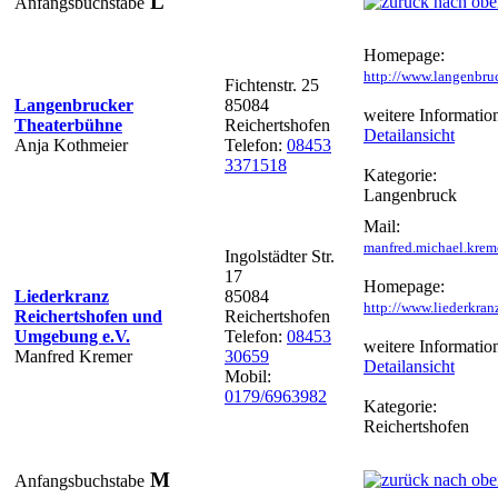
L
Anfangsbuchstabe
Homepage:
http://www.langenbruc
Fichtenstr. 25
Langenbrucker
85084
weitere Informatio
Theaterbühne
Reichertshofen
Detailansicht
Anja Kothmeier
Telefon:
08453
3371518
Kategorie:
Langenbruck
Mail:
manfred.michael.krem
Ingolstädter Str.
17
Homepage:
Liederkranz
85084
http://www.liederkranz
Reichertshofen und
Reichertshofen
Umgebung e.V.
Telefon:
08453
weitere Informatio
Manfred Kremer
30659
Detailansicht
Mobil:
0179/6963982
Kategorie:
Reichertshofen
M
Anfangsbuchstabe