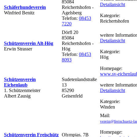
85084
Detailansicht
Schäferhundeverein
Reichertshofen -
Winfried Benitz
Agelsberg
Kategorie:
Telefon:
08453
Reichertshofen
7220
Dörfl 20
weitere Informatio
85084
Detailansicht
Schützenverein Alt-Hög
Reichertshofen -
Erwin Strasser
Hög
Kategorie:
Telefon:
08453
Hög
8093
Homepage:
www.sv-eichenlau
Schützenverein
Sudetenlandstraße
Eichenlaub
13
weitere Informatio
1. Schützenmeister
85290
Detailansicht
Albert Zausig
Geisenfeld
Kategorie:
Winden
Mail:
verein@freischuetz-l
Homepage:
Schützenverein Freischütz
Olympias. 7B