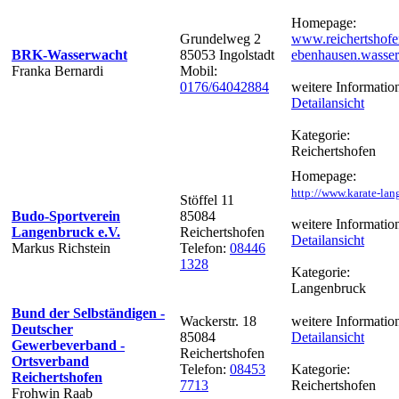
Homepage:
Grundelweg 2
www.reichertshofe
BRK-Wasserwacht
85053 Ingolstadt
ebenhausen.wasse
Franka Bernardi
Mobil:
0176/64042884
weitere Informatio
Detailansicht
Kategorie:
Reichertshofen
Homepage:
http://www.karate-lan
Stöffel 11
Budo-Sportverein
85084
weitere Informatio
Langenbruck e.V.
Reichertshofen
Detailansicht
Markus Richstein
Telefon:
08446
1328
Kategorie:
Langenbruck
Bund der Selbständigen -
Wackerstr. 18
weitere Informatio
Deutscher
85084
Detailansicht
Gewerbeverband -
Reichertshofen
Ortsverband
Telefon:
08453
Kategorie:
Reichertshofen
7713
Reichertshofen
Frohwin Raab