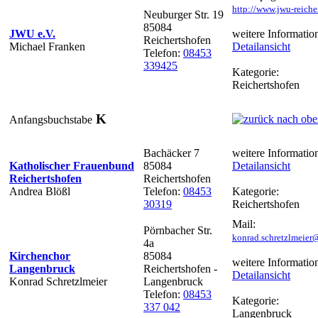
http://www.jwu-reiche
Neuburger Str. 19
85084
JWU e.V.
weitere Informatio
Reichertshofen
Michael Franken
Detailansicht
Telefon:
08453
339425
Kategorie:
Reichertshofen
K
Anfangsbuchstabe
Bachäcker 7
weitere Informatio
Katholischer Frauenbund
85084
Detailansicht
Reichertshofen
Reichertshofen
Andrea Blößl
Telefon:
08453
Kategorie:
30319
Reichertshofen
Mail:
Pörnbacher Str.
konrad.schretzlmeier@
4a
Kirchenchor
85084
weitere Informatio
Langenbruck
Reichertshofen -
Detailansicht
Konrad Schretzlmeier
Langenbruck
Telefon:
08453
Kategorie:
337 042
Langenbruck