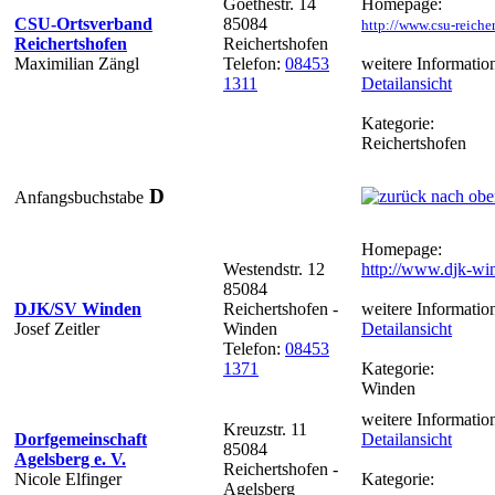
Goethestr. 14
Homepage:
CSU-Ortsverband
85084
http://www.csu-reiche
Reichertshofen
Reichertshofen
Maximilian Zängl
Telefon:
08453
weitere Informatio
1311
Detailansicht
Kategorie:
Reichertshofen
D
Anfangsbuchstabe
Homepage:
Westendstr. 12
http://www.djk-wi
85084
DJK/SV Winden
Reichertshofen -
weitere Informatio
Josef Zeitler
Winden
Detailansicht
Telefon:
08453
1371
Kategorie:
Winden
weitere Informatio
Kreuzstr. 11
Dorfgemeinschaft
Detailansicht
85084
Agelsberg e. V.
Reichertshofen -
Nicole Elfinger
Kategorie:
Agelsberg