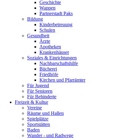
Geschichte
Wappen
Partnerstadt Paks
Bildung
Kinderbetreuung
Schulen
Gesundheit
Ärzte
Apotheken
Krankenhäuser
Soziales & Einrichtungen
Nachbarschaftshilfe
Bücherei
Friedhöfe
Kirchen und Pfarrämter
Für Jugend
Für Senioren
Für Behinderte
Freizeit & Kultur
Vereine
Räume und Hallen
Spielplätze
Sportstätten
Baden
Wander - und Radwege