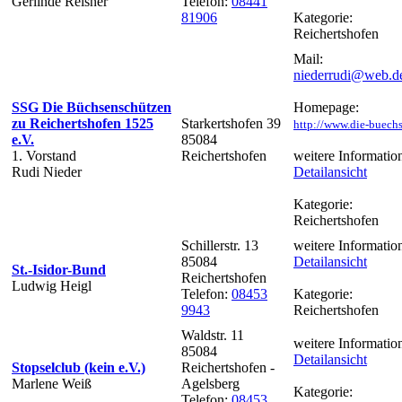
Gerlinde Reisner
Telefon:
08441
81906
Kategorie:
Reichertshofen
Mail:
niederrudi@web.d
SSG Die Büchsenschützen
Homepage:
zu Reichertshofen 1525
Starkertshofen 39
http://www.die-buech
e.V.
85084
1. Vorstand
Reichertshofen
weitere Informatio
Rudi Nieder
Detailansicht
Kategorie:
Reichertshofen
Schillerstr. 13
weitere Informatio
85084
Detailansicht
St.-Isidor-Bund
Reichertshofen
Ludwig Heigl
Telefon:
08453
Kategorie:
9943
Reichertshofen
Waldstr. 11
weitere Informatio
85084
Detailansicht
Stopselclub (kein e.V.)
Reichertshofen -
Marlene Weiß
Agelsberg
Kategorie:
Telefon:
08453