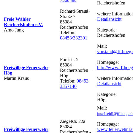
7368498
Reichertshofen
Richard-Strauß-
weitere Informatio
Straße 7
Freie Wähler
Detailansicht
85084
Reichertshofen e.V.
Reichertshofen
Arno Jung
Kategorie:
Telefon:
Reichertshofen
08453/332301
Mail:
vorstand@ff-hoeg.
Forststr. 5
Homepage:
85084
Freiwillige Feuerwehr
http://www.ff-hoeg
Reichertshofen -
Hög
Hög
Martin Kraus
weitere Informatio
Telefon:
08453
Detailansicht
3357140
Kategorie:
Hög
Mail:
josef.seidl@ff-langen
Ziegelstr. 22a
Homepage:
85084
Freiwillige Feuerwehr
www.feuerwehr-la
Reichertshofen -