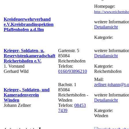
Homepage:
http://www.reichertsho
Kreisfeuerwehrverband
weitere Informatio
e.V.Kreisbrandinspektion
Detailansicht
Pfaffenhofen a.d.Ilm
Kategorie:
Krieger- Soldaten- u.
Gartenstr. 5
weitere Informatio
Reservistenkameradschaft
85084
Detailansicht
Reichertshofen e.V.
Reichertshofen
1. Vorstand
Telefon:
Kategorie:
Gerhard Wild
0160/93896210
Reichertshofen
Mail:
Bachstr. 1
zellner-johann@t-o
Krieger-, Soldaten- und
85084
Kameradenverein
Reichertshofen -
weitere Informatio
Winden
Winden
Detailansicht
Johann Zellner
Telefon:
08453
7439
Kategorie:
Winden