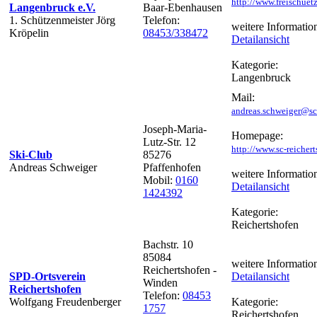
http://www.freischuet
Langenbruck e.V.
Baar-Ebenhausen
1. Schützenmeister Jörg
Telefon:
weitere Informatio
Kröpelin
08453/338472
Detailansicht
Kategorie:
Langenbruck
Mail:
andreas.schweiger@sc-
Joseph-Maria-
Homepage:
Lutz-Str. 12
http://www.sc-reichert
Ski-Club
85276
Andreas Schweiger
Pfaffenhofen
weitere Informatio
Mobil:
0160
Detailansicht
1424392
Kategorie:
Reichertshofen
Bachstr. 10
85084
weitere Informatio
Reichertshofen -
SPD-Ortsverein
Detailansicht
Winden
Reichertshofen
Telefon:
08453
Wolfgang Freudenberger
Kategorie:
1757
Reichertshofen