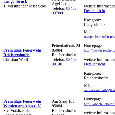
Langenbruck
Agelsberg
1. Vorsitzender Josef Seidl
weitere Informatio
Telefon:
08453
Detailansicht
337060
Kategorie:
Langenbruck
Mail:
juergen.lehner@ff-rei
Pettenkoferstr. 24
Homepage:
Freiwillige Feuerwehr
85084
http://www.ff-reichert
Reichertshofen
Reichertshofen
Christian Wolff
Telefon:
08453
weitere Informatio
30140
Detailansicht
Kategorie:
Reichertshofen
Mail:
sandra.kamprath@ff-w
Homepage:
Freiwillige Feuerwehr
Am Steig 16b
http://www.feuerwehr
Winden am Aign e. V.
85084
Stv. Vorsitzende
Reichertshofen -
weitere Informatio