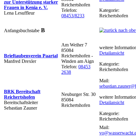
zur Unterstützung starker
Reichertshofen
Frauen in Kenia e. V.
Telefon:
Kategorie:
Lena Lesuffleur
08453/8233
Reichertshofen
B
Anfangsbuchstabe
Am Weiher 7
weitere Informatio
85084
Detailansicht
Brieftaubenverein Paartal
Reichertshofen -
Manfred Drexler
Winden am Aign
Kategorie:
Telefon:
08453
Reichertshofen
2638
Mail:
sebastian.zauner@
BRK Bereitschaft
Neuburger Str. 30
Reichertshofen
weitere Informatio
85084
Bereitschaftsleiter
Detailansicht
Reichertshofen
Sebastian Zauner
Kategorie:
Reichertshofen
Mail:
vo@wasserwacht.