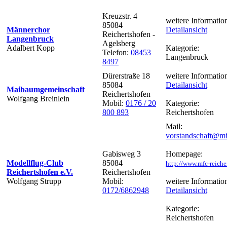
Kreuzstr. 4
weitere Informatio
85084
Männerchor
Detailansicht
Reichertshofen -
Langenbruck
Agelsberg
Adalbert Kopp
Kategorie:
Telefon:
08453
Langenbruck
8497
Dürerstraße 18
weitere Informatio
85084
Detailansicht
Maibaumgemeinschaft
Reichertshofen
Wolfgang Breinlein
Mobil:
0176 / 20
Kategorie:
800 893
Reichertshofen
Mail:
vorstandschaft@mf
Gabisweg 3
Homepage:
Modellflug-Club
85084
http://www.mfc-reiche
Reichertshofen e.V.
Reichertshofen
Wolfgang Strupp
Mobil:
weitere Informatio
0172/6862948
Detailansicht
Kategorie:
Reichertshofen