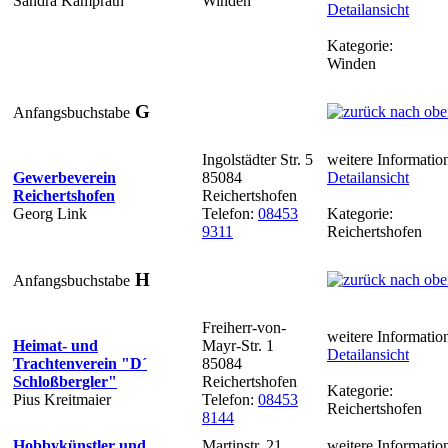
Sandra Kamprath
Winden
Detailansicht
Kategorie:
Winden
G
Anfangsbuchstabe
Ingolstädter Str. 5
weitere Informatio
Gewerbeverein
85084
Detailansicht
Reichertshofen
Reichertshofen
Georg Link
Telefon:
08453
Kategorie:
9311
Reichertshofen
H
Anfangsbuchstabe
Freiherr-von-
weitere Informatio
Heimat- und
Mayr-Str. 1
Detailansicht
Trachtenverein "D´
85084
Schloßbergler"
Reichertshofen
Kategorie:
Pius Kreitmaier
Telefon:
08453
Reichertshofen
8144
Hobbykünstler und
Martinstr. 21
weitere Informatio