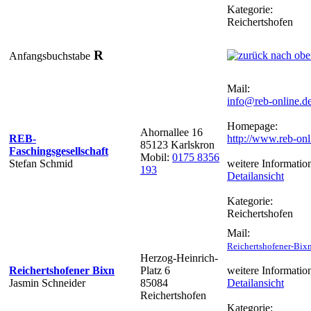
Kategorie:
Reichertshofen
R
Anfangsbuchstabe
Mail:
info@reb-online.d
Homepage:
Ahornallee 16
REB-
http://www.reb-onl
85123 Karlskron
Faschingsgesellschaft
Mobil:
0175 8356
Stefan Schmid
weitere Informatio
193
Detailansicht
Kategorie:
Reichertshofen
Mail:
Reichertshofener-Bi
Herzog-Heinrich-
Reichertshofener Bixn
Platz 6
weitere Informatio
Jasmin Schneider
85084
Detailansicht
Reichertshofen
Kategorie: