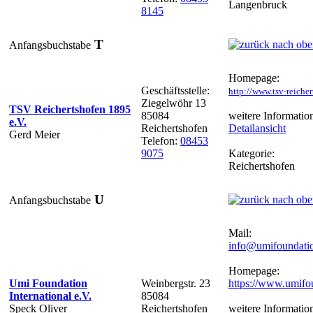
Langenbruck
8145
T
Anfangsbuchstabe
Homepage:
Geschäftsstelle:
http://www.tsv-reicher
Ziegelwöhr 13
TSV Reichertshofen 1895
85084
weitere Informatio
e.V.
Reichertshofen
Detailansicht
Gerd Meier
Telefon:
08453
9075
Kategorie:
Reichertshofen
U
Anfangsbuchstabe
Mail:
info@umifoundati
Homepage:
Umi Foundation
Weinbergstr. 23
https://www.umifo
International e.V.
85084
Speck Oliver
Reichertshofen
weitere Informatio