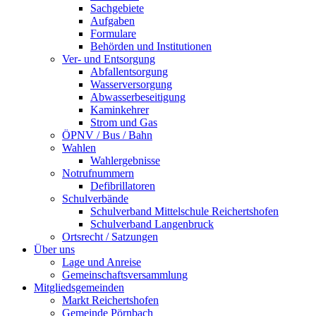
Sachgebiete
Aufgaben
Formulare
Behörden und Institutionen
Ver- und Entsorgung
Abfallentsorgung
Wasserversorgung
Abwasserbeseitigung
Kaminkehrer
Strom und Gas
ÖPNV / Bus / Bahn
Wahlen
Wahlergebnisse
Notrufnummern
Defibrillatoren
Schulverbände
Schulverband Mittelschule Reichertshofen
Schulverband Langenbruck
Ortsrecht / Satzungen
Über uns
Lage und Anreise
Gemeinschaftsversammlung
Mitgliedsgemeinden
Markt Reichertshofen
Gemeinde Pörnbach