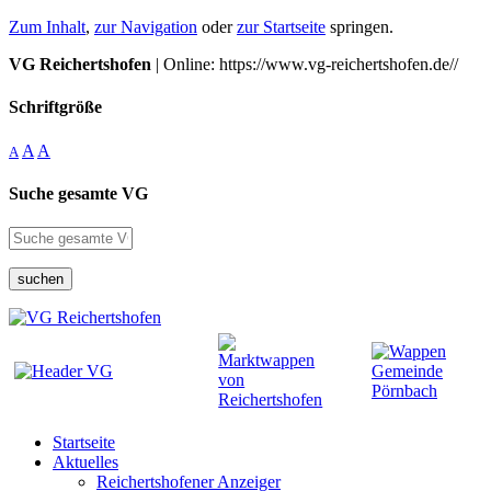
Zum Inhalt
,
zur Navigation
oder
zur Startseite
springen.
VG Reichertshofen
| Online: https://www.vg-reichertshofen.de//
Schriftgröße
A
A
A
Suche gesamte VG
suchen
Startseite
Aktuelles
Reichertshofener Anzeiger