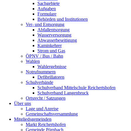
Sachgebiete
Aufgaben
Formulare
Behörden und Institutionen
Ver- und Entsorgung
Abfallentsorgung
Wasserversorgung
Abwasserbeseitigung
Kaminkehrer
Strom und Gas
ÖPNV / Bus / Bahn
Wahlen
Wahlergebnisse
Notrufnummern
Defibrillatoren
Schulverbände
Schulverband Mittelschule Reichertshofen
Schulverband Langenbruck
Ortsrecht / Satzungen
Über uns
Lage und Anreise
Gemeinschaftsversammlung
Mitgliedsgemeinden
Markt Reichertshofen
Gemeinde Pörnbach