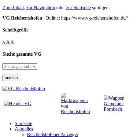
Zum Inhalt
,
zur Navigation
oder
zur Startseite
springen.
VG Reichertshofen
| Online: https://www.vg-reichertshofen.de//
Schriftgröße
A
A
A
Suche gesamte VG
suchen
Startseite
Aktuelles
Reichertshofener Anzeiger