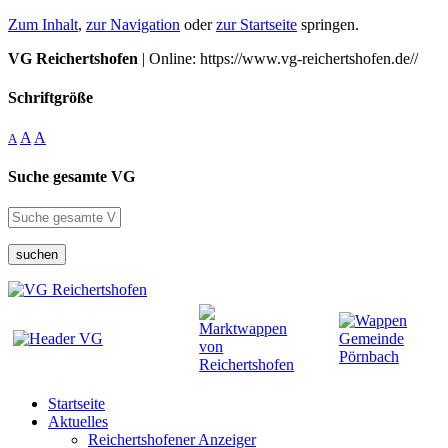
Zum Inhalt
,
zur Navigation
oder
zur Startseite
springen.
VG Reichertshofen
| Online: https://www.vg-reichertshofen.de//
Schriftgröße
A
A
A
Suche gesamte VG
suchen
Startseite
Aktuelles
Reichertshofener Anzeiger