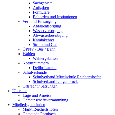
Sachgebiete
Aufgaben
Formulare
Behörden und Institutionen
Ver- und Entsorgung
Abfallentsorgung
Wasserversorgung
Abwasserbeseitigung
Kaminkehrer
Strom und Gas
ÖPNV / Bus / Bahn
Wahlen
Wahlergebnisse
Notrufnummern
Defibrillatoren
Schulverbände
Schulverband Mittelschule Reichertshofen
Schulverband Langenbruck
Ortsrecht / Satzungen
Über uns
Lage und Anreise
Gemeinschaftsversammlung
Mitgliedsgemeinden
Markt Reichertshofen
Gemeinde Pörnbach